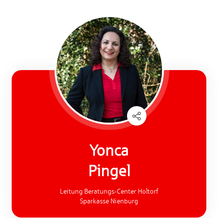
Yonca
Pingel
Leitung Beratungs-Center Holtorf
Sparkasse Nienburg