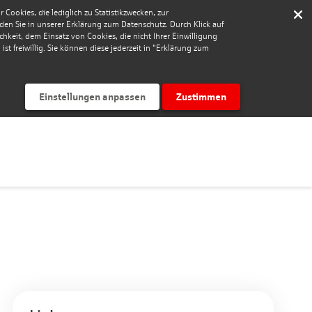
Cookies, die lediglich zu Statistikzwecken, zur
nden Sie in unserer Erklärung zum Datenschutz. Durch Klick auf
keit, dem Einsatz von Cookies, die nicht Ihrer Einwilligung
st freiwillig. Sie können diese jederzeit in "Erklärung zum
Einstellungen anpassen
Zustimmen