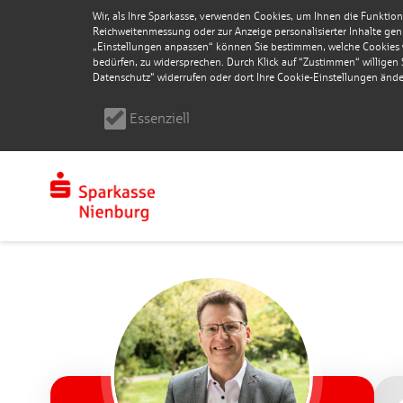
Wir, als Ihre Sparkasse, verwenden Cookies, um Ihnen die Funktion
Reichweitenmessung oder zur Anzeige personalisierter Inhalte genu
„Einstellungen anpassen“ können Sie bestimmen, welche Cookies wi
bedürfen, zu widersprechen. Durch Klick auf “Zustimmen“ willigen Si
Datenschutz" widerrufen oder dort Ihre Cookie-Einstellungen ände
Essenziell