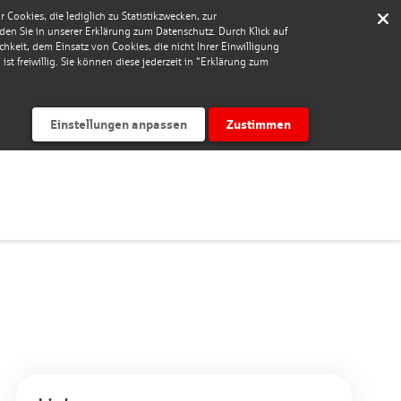
Cookies, die lediglich zu Statistikzwecken, zur
nden Sie in unserer Erklärung zum Datenschutz. Durch Klick auf
keit, dem Einsatz von Cookies, die nicht Ihrer Einwilligung
st freiwillig. Sie können diese jederzeit in "Erklärung zum
Einstellungen anpassen
Zustimmen