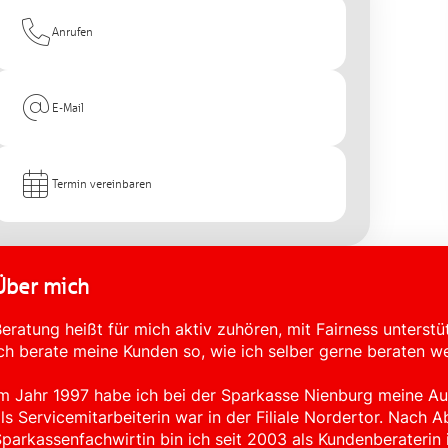
Anrufen
E-Mail
Termin vereinbaren
Über mich
eratung heißt für mich aktiv zuhören, mit Fairness unters
ch berate meine Kunden so, wie ich selber gerne beraten 
m Jahr 1997 habe ich bei der Sparkasse Nienburg meine Au
ls Servicemitarbeiterin war in der Filiale Nordertor. Nach 
parkassenfachwirtin bin ich seit 2003 als Kundenberaterin 