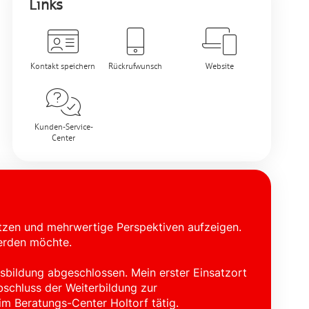
Links
Kontakt speichern
Rückrufwunsch
Website
Kunden-Service-
Center
tützen und mehrwertige Perspektiven aufzeigen.
werden möchte.
sbildung abgeschlossen. Mein erster Einsatzort
Abschluss der Weiterbildung zur
im Beratungs-Center Holtorf tätig.