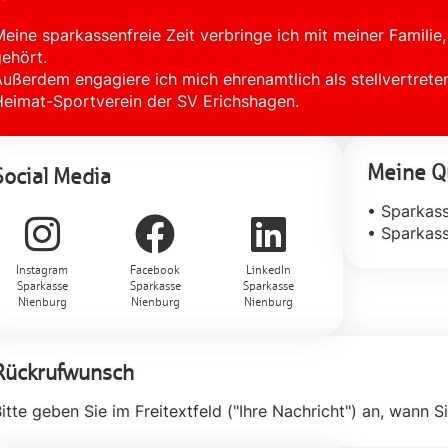
eine sparkassenfreie Zeit verbringe ich mit meiner Famili
ehört.
ußerdem engagiere ich mich ehrenamtlich als stellvertret
eimat-Sportverein der SV Erichshagen.
Meine Qu
Social Media
• Sparkas
• Sparkass
Instagram
Facebook
LinkedIn
Sparkasse
Sparkasse
Sparkasse
Nienburg
Nienburg
Nienburg
Rückrufwunsch
itte geben Sie im Freitextfeld ("Ihre Nachricht") an, wann S