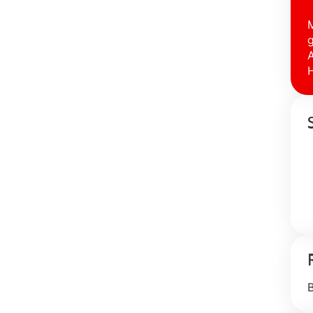
M
g
A
H
B