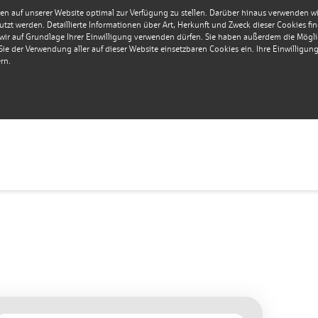
en auf unserer Website optimal zur Verfügung zu stellen. Darüber hinaus verwenden wir 
tzt werden. Detaillierte Informationen über Art, Herkunft und Zweck dieser Cookies fi
r auf Grundlage Ihrer Einwilligung verwenden dürfen. Sie haben außerdem die Möglich
e der Verwendung aller auf dieser Website einsetzbaren Cookies ein. Ihre Einwilligung i
rn.