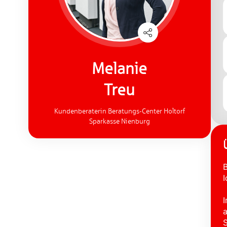
Melanie
Treu
Kundenberaterin Beratungs-Center Holtorf
Sparkasse Nienburg
B
I
I
a
S