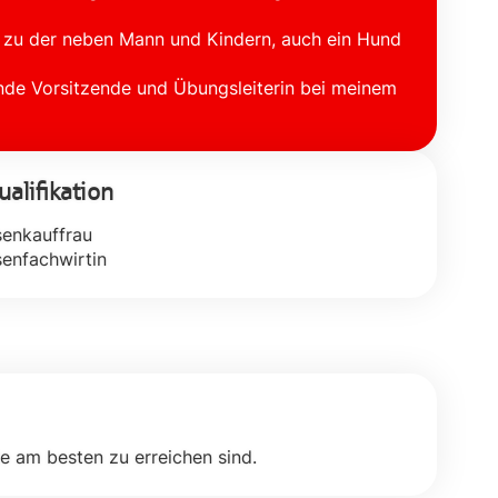
e, zu der neben Mann und Kindern, auch ein Hund
ende Vorsitzende und Übungsleiterin bei meinem
alifikation
senkauffrau
enfachwirtin
ie am besten zu erreichen sind.