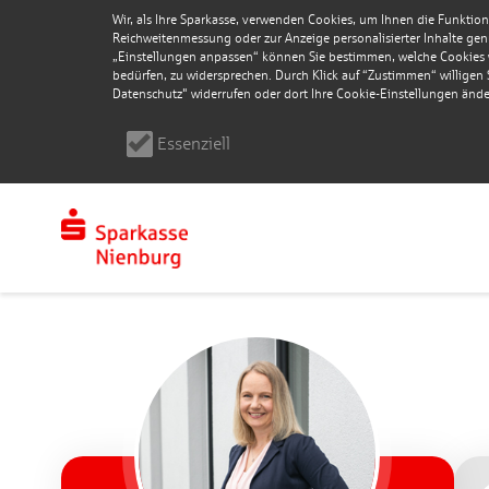
Wir, als Ihre Sparkasse, verwenden Cookies, um Ihnen die Funktion
Reichweitenmessung oder zur Anzeige personalisierter Inhalte genu
„Einstellungen anpassen“ können Sie bestimmen, welche Cookies wi
bedürfen, zu widersprechen. Durch Klick auf “Zustimmen“ willigen Si
Datenschutz" widerrufen oder dort Ihre Cookie-Einstellungen ände
Essenziell