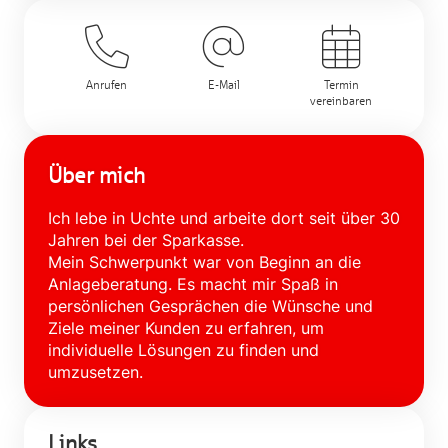
Anrufen
E-Mail
Termin
vereinbaren
Über mich
Ich lebe in Uchte und arbeite dort seit über 30
Jahren bei der Sparkasse.
Mein Schwerpunkt war von Beginn an die
Anlageberatung. Es macht mir Spaß in
persönlichen Gesprächen die Wünsche und
Ziele meiner Kunden zu erfahren, um
individuelle Lösungen zu finden und
umzusetzen.
Links