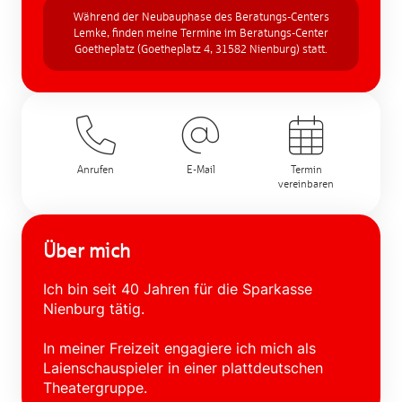
Während der Neubauphase des Beratungs-Centers
Lemke, finden meine Termine im Beratungs-Center
Goetheplatz (Goetheplatz 4, 31582 Nienburg) statt.
Anrufen
E-Mail
Termin
vereinbaren
Über mich
Ich bin seit 40 Jahren für die Sparkasse
Nienburg tätig.
In meiner Freizeit engagiere ich mich als
Laienschauspieler in einer plattdeutschen
Theatergruppe.