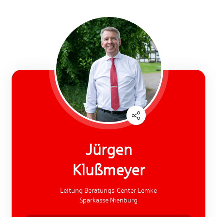
Jürgen
Klußmeyer
Leitung Beratungs-Center Lemke
Sparkasse Nienburg