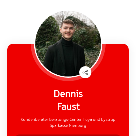
Dennis
Faust
Kundenberater Beratungs-Center Hoya und Eystrup
Sparkasse Nienburg