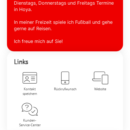
Dienstags, Donnerstags und Freitags Termine
in Hoya.
In meiner Freizeit spiele ich Fußball und gehe
gerne auf Reisen.
Ich freue mich auf Sie!
Links
Kontakt
Rückrufwunsch
Website
speichern
Kunden-
Service-Center