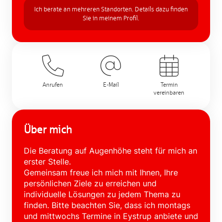
Ich berate an mehreren Standorten. Details dazu finden
Sie in meinem Profil.
Anrufen
E-Mail
Termin
vereinbaren
Über mich
Die Beratung auf Augenhöhe steht für mich an
erster Stelle.
Gemeinsam freue ich mich mit Ihnen, Ihre
persönlichen Ziele zu erreichen und
individuelle Lösungen zu jedem Thema zu
finden. Bitte beachten Sie, dass ich montags
und mittwochs Termine in Eystrup anbiete und