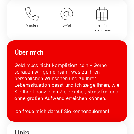
Anrufen
E-Mail
Termin
vereinbaren
Über mich
Geld muss nicht kompliziert sein - Gerne
schauen wir gemeinsam, was zu Ihren
persönlichen Wünschen und zu Ihrer
Lebenssituation passt und ich zeige Ihnen, wie
Sie Ihre finanziellen Ziele sicher, stressfrei und
ohne großen Aufwand erreichen können.
Ich freue mich darauf Sie kennenzulernen!
Links