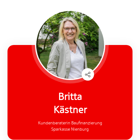
Britta
Kästner
Kundenberaterin Baufinanzierung
Sparkasse Nienburg