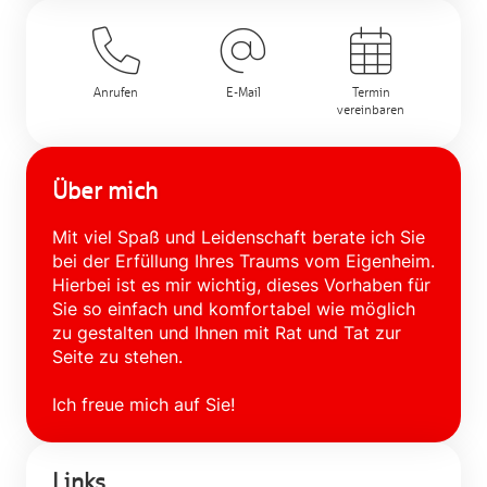
Anrufen
E-Mail
Termin
vereinbaren
Über mich
Mit viel Spaß und Leidenschaft berate ich Sie
bei der Erfüllung Ihres Traums vom Eigenheim.
Hierbei ist es mir wichtig, dieses Vorhaben für
Sie so einfach und komfortabel wie möglich
zu gestalten und Ihnen mit Rat und Tat zur
Seite zu stehen.
Ich freue mich auf Sie!
Links