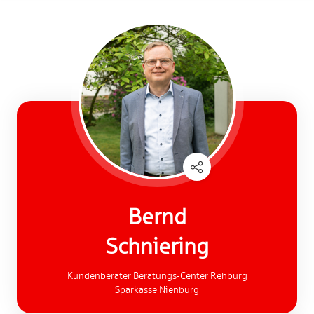
Bernd
Schniering
Kundenberater Beratungs-Center Rehburg
Sparkasse Nienburg