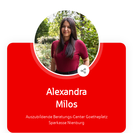
Alexandra
Milos
Auszubildende Beratungs-Center Goetheplatz
Sparkasse Nienburg