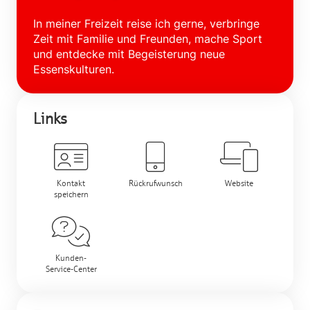
In meiner Freizeit reise ich gerne, verbringe
Zeit mit Familie und Freunden, mache Sport
und entdecke mit Begeisterung neue
Essenskulturen.
Links
Kontakt
Rückrufwunsch
Website
speichern
Kunden-
Service-Center