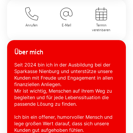
Anrufen
E-Mail
Termin
vereinbaren
Über mich
Seit 2024 bin ich in der Ausbildung bei der
Sparkasse Nienburg und unterstütze unsere
Kunden mit Freude und Engagement in allen
finanziellen Anliegen.
Mir ist wichtig, Menschen auf ihrem Weg zu
begleiten und für jede Lebenssituation die
passende Lösung zu finden.
Ich bin ein offener, humorvoller Mensch und
lege großen Wert darauf, dass sich unsere
Kunden gut aufgehoben fühlen.